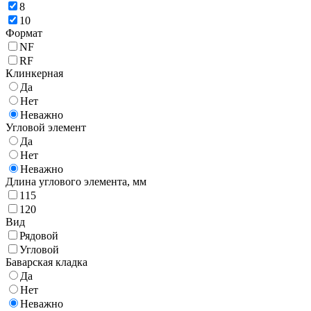
8
10
Формат
NF
RF
Клинкерная
Да
Нет
Неважно
Угловой элемент
Да
Нет
Неважно
Длина углового элемента,
мм
115
120
Вид
Рядовой
Угловой
Баварская кладка
Да
Нет
Неважно