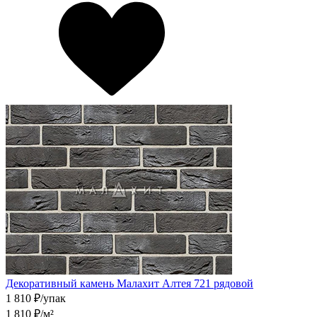
Декоративный камень Малахит Алтея 721 рядовой
1 810
₽/упак
1 810
₽/м²