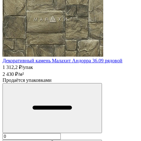
Декоративный камень Малахит Андорра 36.09 рядовой
1 312,2
₽/упак
2 430
₽/м²
Продаётся упаковками