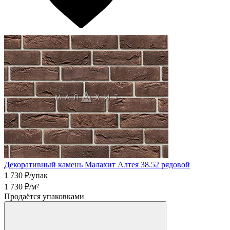
Декоративный камень Малахит Алтея 38.52 рядовой
1 730
₽/упак
1 730
₽/м²
Продаётся упаковками