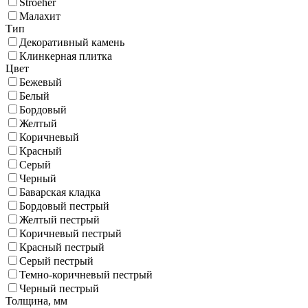
Stroeher
Малахит
Тип
Декоративный камень
Клинкерная плитка
Цвет
Бежевый
Белый
Бордовый
Желтый
Коричневый
Красный
Серый
Черный
Баварская кладка
Бордовый пестрый
Желтый пестрый
Коричневый пестрый
Красный пестрый
Серый пестрый
Темно-коричневый пестрый
Черный пестрый
Толщина,
мм