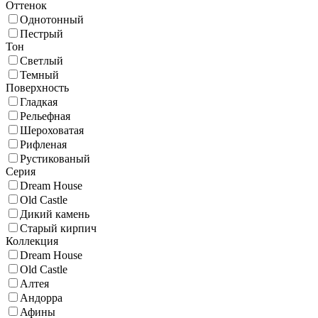
Оттенок
Однотонный
Пестрый
Тон
Светлый
Темный
Поверхность
Гладкая
Рельефная
Шероховатая
Рифленая
Рустикованый
Серия
Dream House
Old Castle
Дикий камень
Старый кирпич
Коллекция
Dream House
Old Castle
Алтея
Андорра
Афины