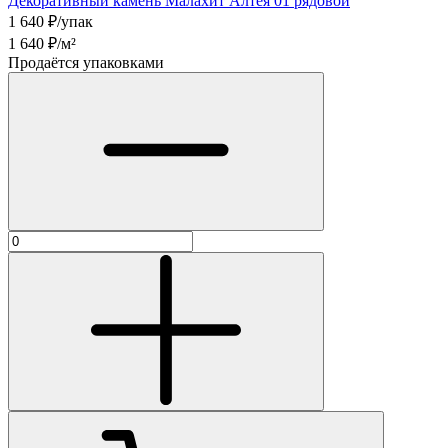
Декоративный камень Малахит Алтея 01 рядовой
1 640
₽/упак
1 640
₽/м²
Продаётся упаковками