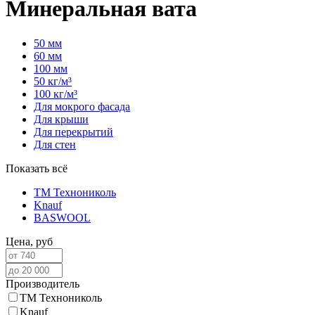
Минеральная вата
50 мм
60 мм
100 мм
50 кг/м³
100 кг/м³
Для мокрого фасада
Для крыши
Для перекрытий
Для стен
Показать всё
ТМ Технониколь
Knauf
BASWOOL
Цена,
руб
Производитель
ТМ Технониколь
Knauf