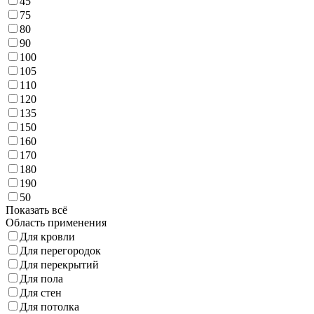
45
75
80
90
100
105
110
120
135
150
160
170
180
190
50
Показать всё
Область применения
Для кровли
Для перегородок
Для перекрытий
Для пола
Для стен
Для потолка