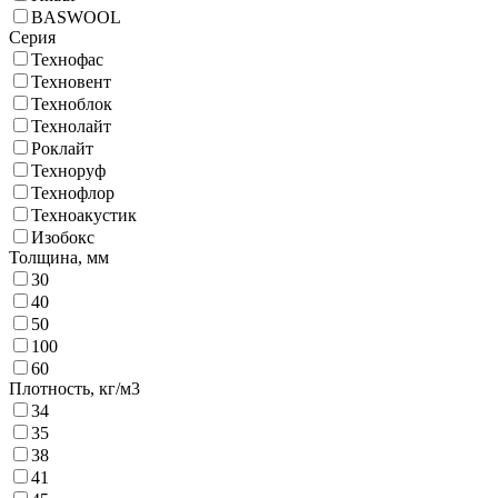
BASWOOL
Серия
Технофас
Техновент
Техноблок
Технолайт
Роклайт
Техноруф
Технофлор
Техноакустик
Изобокс
Толщина,
мм
30
40
50
100
60
Плотность,
кг/м3
34
35
38
41