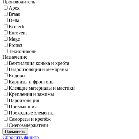
Производитель
Apex
Braas
Delta
Ecoteck
Eurovent
Mage
Protect
Технониколь
Назначение
Вентиляция конька и хребта
Гидроизоляция и мембраны
Ендовы
Карнизы и фронтоны
Клеящие материалы и мастики
Крепления и зажимы
Пароизоляция
Примыкания
Проходные элементы
Саморезы и крепёж
Снегозадержатели
Применить
Сбросить фильтр