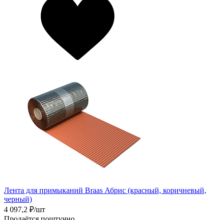
Лента для примыканий Braas Абрис (красный, коричневый,
черный)
4 097,2
₽/шт
Продаётся поштучно