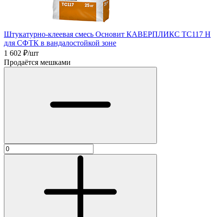
Штукатурно-клеевая смесь Основит КАВЕРПЛИКС TC117 Н
для СФТК в вандалостойкой зоне
1 602
₽/шт
Продаётся мешками