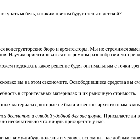
покупать мебель, и каким цветом будут стены в детской?
тся конструкторские бюро и архитекторы. Мы не стремимся заме
в. Научим ориентироваться в огромном разнообразии материало
сможем подсказать какое решение будет оптимальным с точки зр
сколько вы на этом сэкономите. Освободившиеся средства вы с
ебность в строительных материалах и их рыночную стоимость.
енных материалах, которые не были известны архитекторам в мо
я бесплатно и в любой удобной для вас форме.
Присылаете ли в
но необязательно что-нибудь приобретать у нас.
ли мы кому-нибудь полезны и человек вспомнит нас добрым словом