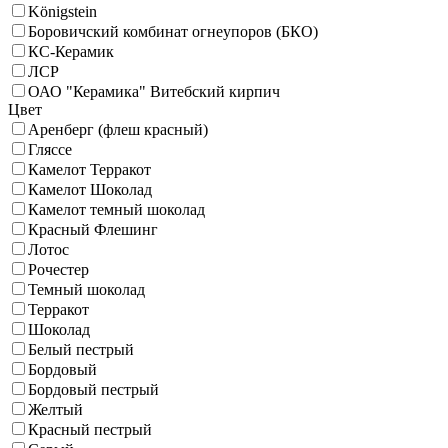
Königstein
Боровичский комбинат огнеупоров (БКО)
КС-Керамик
ЛСР
ОАО "Керамика" Витебский кирпич
Цвет
Аренберг (флеш красный)
Гляссе
Камелот Терракот
Камелот Шоколад
Камелот темный шоколад
Красный Флешинг
Лотос
Рочестер
Темный шоколад
Терракот
Шоколад
Белый пестрый
Бордовый
Бордовый пестрый
Желтый
Красный пестрый