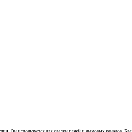
ин. Он используется для кладки печей и дымовых каналов. Благ