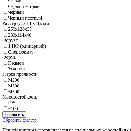
Серый
Серый пестрый
Черный
Черный пестрый
Размер (Д х Ш х В),
мм
250х120х65
230х114х40
Формат
1 НФ (одинарный)
Спецформат
Форма
Прямой
Угловой
Марка прочности
М200
М300
М500
Морозостойкость
F75
F100
Применить
Сбросить фильтр
Печной кирпич изготавливается из специальных жаростойких гл