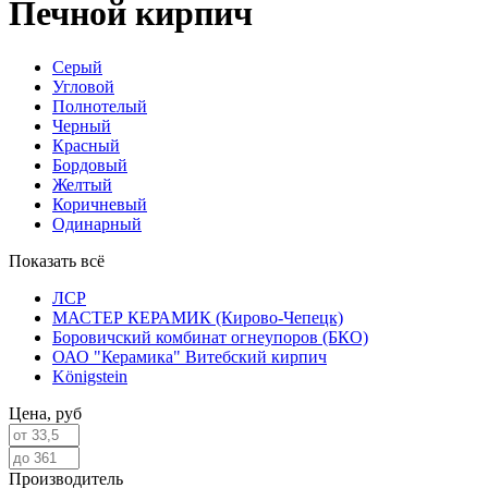
Печной кирпич
Серый
Угловой
Полнотелый
Черный
Красный
Бордовый
Желтый
Коричневый
Одинарный
Показать всё
ЛСР
МАСТЕР КЕРАМИК (Кирово-Чепецк)
Боровичский комбинат огнеупоров (БКО)
ОАО "Керамика" Витебский кирпич
Königstein
Цена,
руб
Производитель