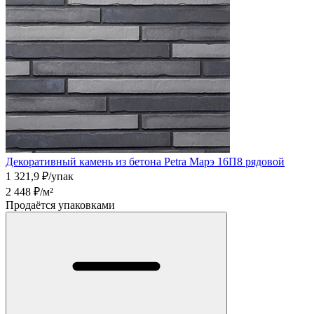
Декоративный камень из бетона Petra Марэ 16П8 рядовой
1 321,9
₽/упак
2 448
₽/м²
Продаётся упаковками