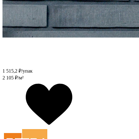
1 515,2
₽/упак
2 105
₽/м²