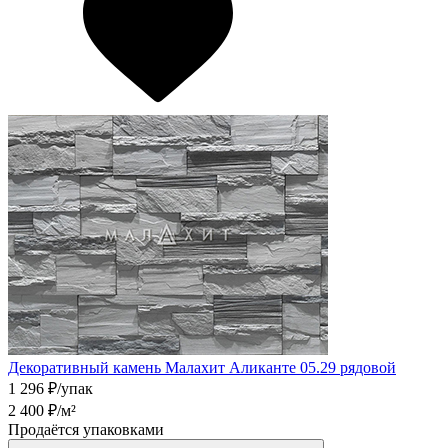
Декоративный камень Малахит Аликанте 05.29 рядовой
1 296
₽/упак
2 400
₽/м²
Продаётся упаковками