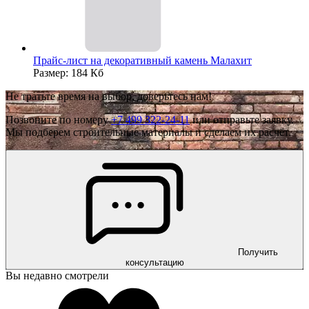
Прайс-лист на декоративный камень Малахит
Размер: 184 Кб
Не тратьте время на выбор, доверьтесь нам!
Позвоните по номеру
+7 499 322-24-11
или отправьте заявку.
Мы подберем строительные материалы и сделаем их расчёт.
Получить
консультацию
Вы недавно смотрели