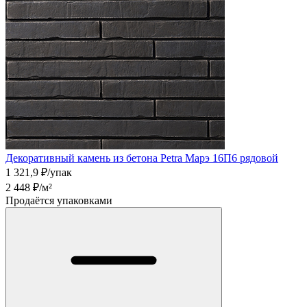
Декоративный камень из бетона Petra Марэ 16П6 рядовой
1 321,9
₽/упак
2 448
₽/м²
Продаётся упаковками