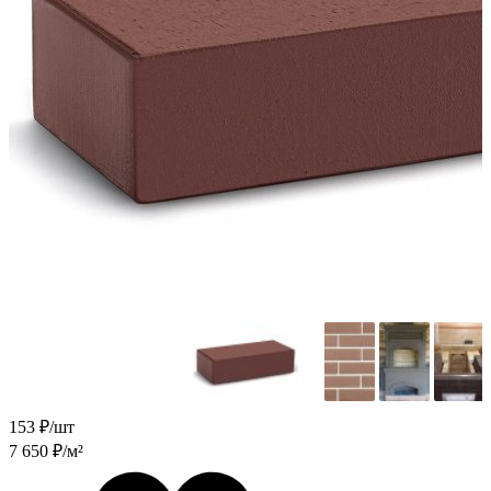
153
₽/шт
7 650
₽/м²