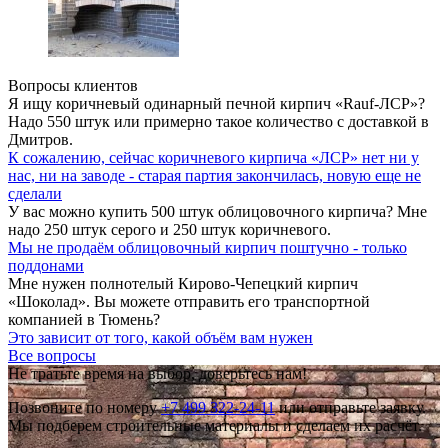
Вопросы клиентов
Я ищу коричневый одинарный печной кирпич «Rauf-ЛСР»?
Надо 550 штук или примерно такое количество с доставкой в
Дмитров.
К сожалению, сейчас коричневого кирпича «ЛСР» нет ни у
нас, ни на заводе - старая партия закончилась,
новую еще не
сделали
У вас можно купить 500 штук облицовочного кирпича? Мне
надо 250 штук серого и 250 штук коричневого.
Мы не продаём облицовочный кирпич
поштучно - только
поддонами
Мне нужен полнотелый Кирово-Чепецкий кирпич
«Шоколад». Вы можете отправить его транспортной
компанией в Тюмень?
Это зависит от того,
какой объём вам нужен
Все вопросы
Не тратьте время на выбор, доверьтесь нам!
Позвоните по номеру
+7 499 322-24-11
или отправьте заявку.
Мы подберем строительные материалы и сделаем их расчёт.