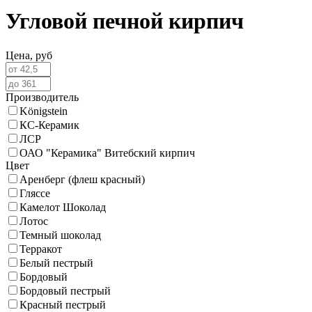
Угловой печной кирпич
Цена,
руб
Производитель
Königstein
КС-Керамик
ЛСР
ОАО "Керамика" Витебский кирпич
Цвет
Аренберг (флеш красный)
Гляссе
Камелот Шоколад
Лотос
Темный шоколад
Терракот
Белый пестрый
Бордовый
Бордовый пестрый
Красный пестрый