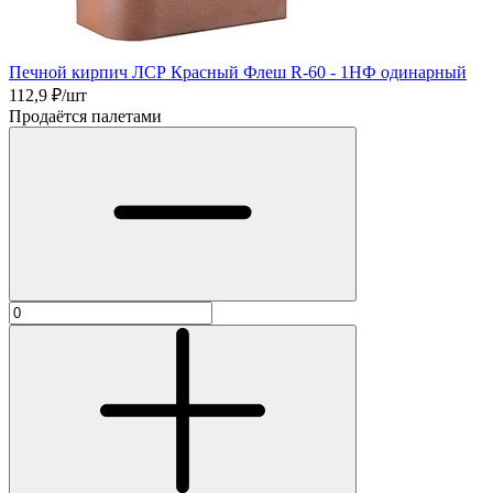
Печной кирпич ЛСР Красный Флеш R-60 - 1НФ одинарный
112,9
₽/шт
Продаётся палетами