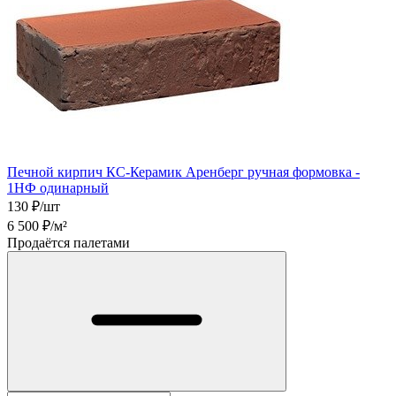
Печной кирпич КС-Керамик Аренберг ручная формовка -
1НФ одинарный
130
₽/шт
6 500
₽/м²
Продаётся палетами