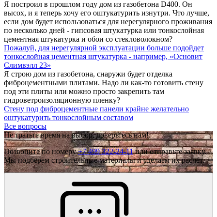
Я построил в прошлом году дом из газобетона D400. Он
высох, и я теперь хочу его оштукатурить изнутри. Что лучше,
если дом будет использоваться для нерегулярного проживания
по несколько дней - гипсовая штукатурка или тонкослойная
цементная штукатурка и обои со стекловолокном?
Пожалуй, для нерегулярной эксплуатации больше подойдет
тонкослойная цементная штукатурка -
например, «Основит
Слимвэлл 23»
Я строю дом из газобетона, снаружи будет отделка
фиброцементными плитами. Надо ли как-то готовить стену
под эти плиты или можно просто закрепить там
гидроветроизоляционную пленку?
Стену под фиброцементные панели крайне
желательно
оштукатурить тонкослойным составом
Все вопросы
Не тратьте время на выбор, доверьтесь нам!
Позвоните по номеру
+7 499 322-24-11
или отправьте заявку.
Мы подберем строительные материалы и сделаем их расчёт.