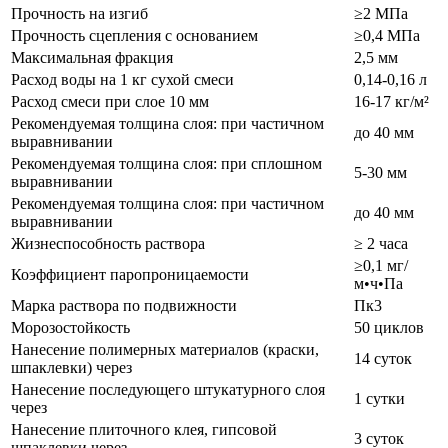
Прочность на изгиб
≥2 МПа
Прочность сцепления с основанием
≥0,4 МПа
Максимальная фракция
2,5 мм
Расход воды на 1 кг сухой смеси
0,14-0,16 л
Расход смеси при слое 10 мм
16-17 кг/м²
Рекомендуемая толщина слоя: при частичном
до 40 мм
выравнивании
Рекомендуемая толщина слоя: при сплошном
5-30 мм
выравнивании
Рекомендуемая толщина слоя: при частичном
до 40 мм
выравнивании
Жизнеспособность раствора
≥ 2 часа
≥0,1 мг/
Коэффициент паропроницаемости
м•ч•Па
Марка раствора по подвижности
Пк3
Морозостойкость
50 циклов
Нанесение полимерных материалов (краски,
14 суток
шпаклевки) через
Нанесение последующего штукатурного слоя
1 сутки
через
Нанесение плиточного клея, гипсовой
3 суток
шпаклевки через