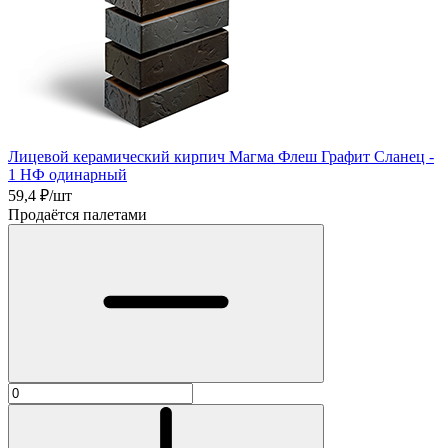
Лицевой керамический кирпич Магма Флеш Графит Сланец -
1 НФ одинарный
59,4
₽/шт
Продаётся палетами