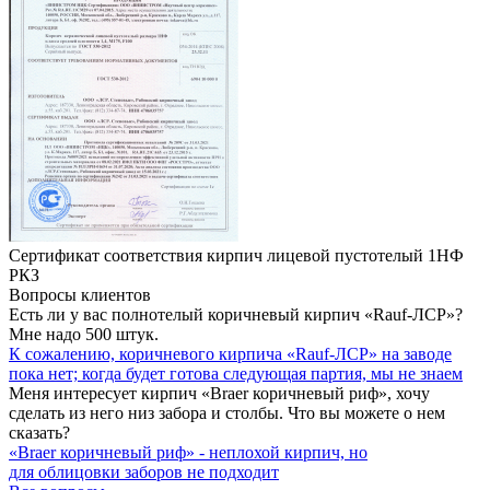
Сертификат соответствия кирпич лицевой пустотелый 1НФ
РКЗ
Вопросы клиентов
Есть ли у вас полнотелый коричневый кирпич «Rauf-ЛСР»?
Мне надо 500 штук.
К сожалению, коричневого кирпича «Rauf-ЛСР» на заводе
пока нет; когда будет готова следующая
партия, мы не знаем
Меня интересует кирпич «Braer коричневый риф», хочу
сделать из него низ забора и столбы. Что вы можете о нем
сказать?
«Braer коричневый риф» - неплохой кирпич, но
для
облицовки заборов не подходит