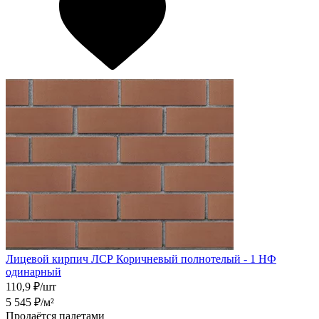
Лицевой кирпич ЛСР Коричневый полнотелый - 1 НФ
одинарный
110,9
₽/шт
5 545
₽/м²
Продаётся палетами