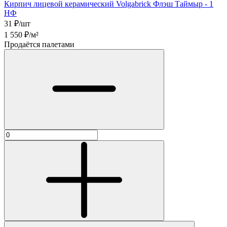
Кирпич лицевой керамический Volgabrick Флэш Таймыр - 1
НФ
31
₽/шт
1 550
₽/м²
Продаётся палетами