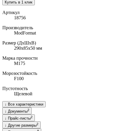
Купить в 1 клик
Артикул
18756
Производитель
ModFormat
Размер (ДхШхВ)
290x85х50
мм
Марка прочности
M175
Морозостойкость
F100
Пустотность
Щелевой
↓
Все характеристики
2
↓
Документы
2
↓
Прайс-листы
2
↓
Другие размеры
8