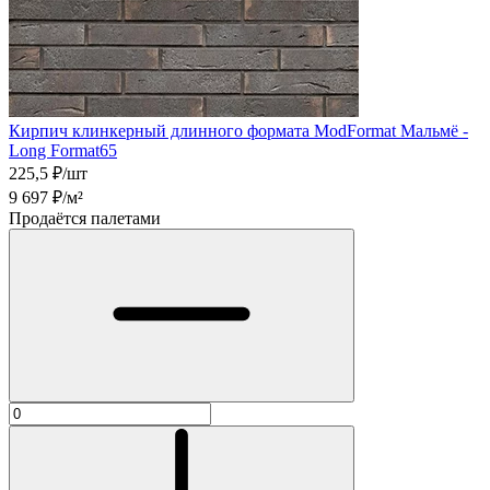
Кирпич клинкерный длинного формата ModFormat Мальмё -
Long Format65
225,5
₽/шт
9 697
₽/м²
Продаётся палетами