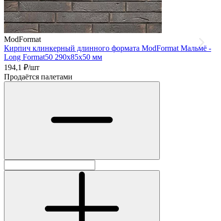
ModFormat
Кирпич клинкерный длинного формата ModFormat Мальмё -
Long Format50 290x85х50 мм
п
194,1
₽/шт
2
Продаётся палетами
П