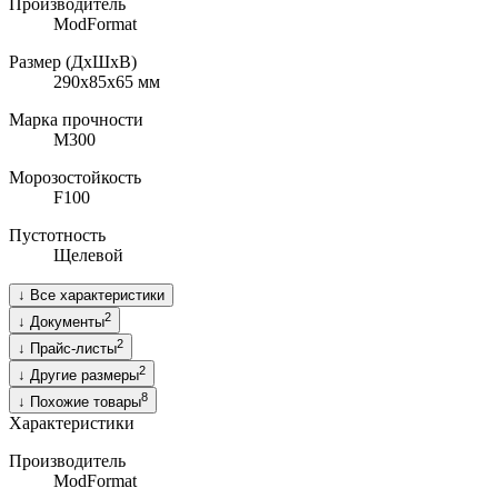
Производитель
ModFormat
Размер (ДхШхВ)
290x85х65
мм
Марка прочности
M300
Морозостойкость
F100
Пустотность
Щелевой
↓
Все характеристики
2
↓
Документы
2
↓
Прайс-листы
2
↓
Другие размеры
8
↓
Похожие товары
Характеристики
Производитель
ModFormat