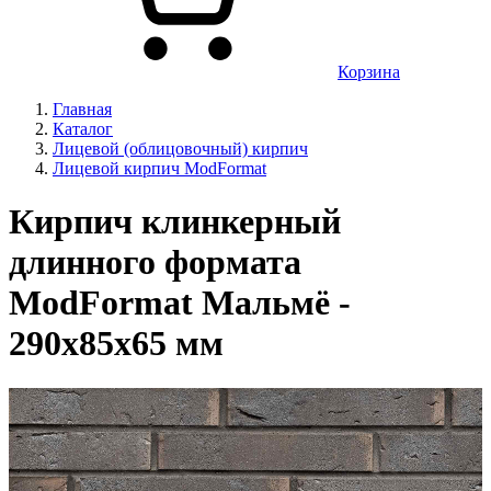
Корзина
Главная
Каталог
Лицевой (облицовочный) кирпич
Лицевой кирпич ModFormat
Кирпич клинкерный
длинного формата
ModFormat Мальмё -
290x85x65 мм