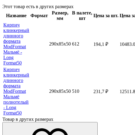
Этот товар есть в других размерах
Размер,
В палете,
Название
Формат
Цена за шт.
Цена з
мм
шт
Кирпич
клинкерный
длинного
формата
290x85х50
612
194,1
₽
10483.
ModFormat
Мальмё -
Long
Format50
Кирпич
клинкерный
длинного
формата
ModFormat
290x85х50
510
231,7
₽
12511.
Мальмё
полнотелый
- Long
Format50
Товар в других размерах