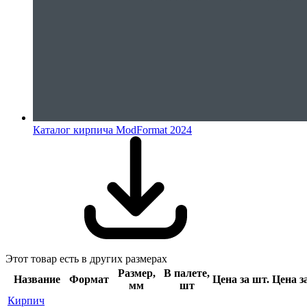
Каталог кирпича ModFormat 2024
Этот товар есть в других размерах
Размер,
В палете,
Название
Формат
Цена за шт.
Цена з
мм
шт
Кирпич