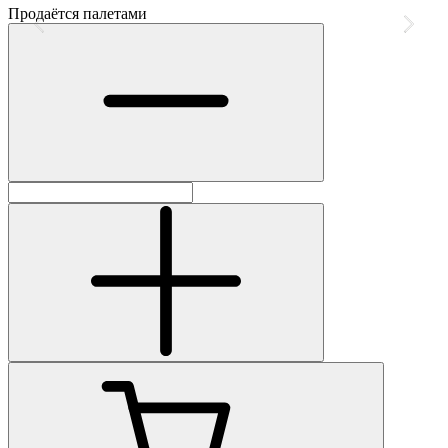
Продаётся палетами
П