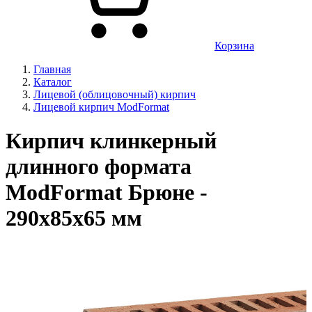
Корзина
Главная
Каталог
Лицевой (облицовочный) кирпич
Лицевой кирпич ModFormat
Кирпич клинкерный
длинного формата
ModFormat Брюне -
290x85x65 мм