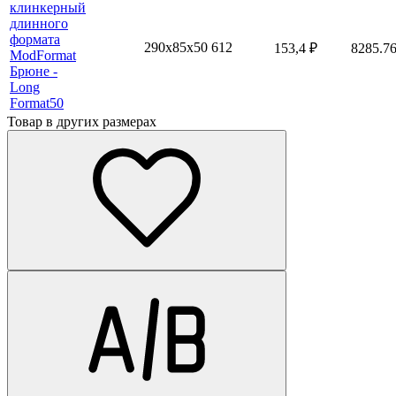
клинкерный
длинного
формата
290x85х50
612
153,4
₽
8285.7
ModFormat
Брюне -
Long
Format50
Товар в других размерах