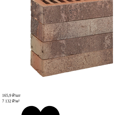
165,9
₽/шт
7 132
₽/м²