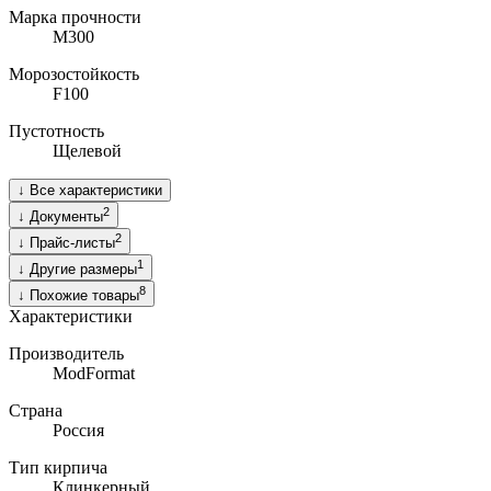
Марка прочности
M300
Морозостойкость
F100
Пустотность
Щелевой
↓
Все характеристики
2
↓
Документы
2
↓
Прайс-листы
1
↓
Другие размеры
8
↓
Похожие товары
Характеристики
Производитель
ModFormat
Страна
Россия
Тип кирпича
Клинкерный