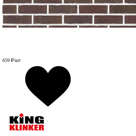
659
₽/шт