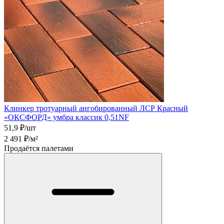
Клинкер тротуарный ангобированный ЛСР Красный
«ОКСФОРД» умбра классик 0,51NF
51,9
₽/шт
2 491
₽/м²
Продаётся палетами