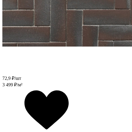
72,9
₽/шт
3 499
₽/м²