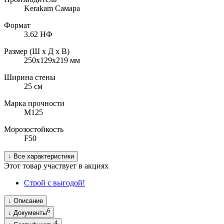
Kerakam Самара
Формат
3.62 НФ
Размер (Ш х Д х В)
250х129х219
мм
Ширина стены
25
см
Марка прочности
М125
Морозостойкость
F50
↓
Все характеристики
Этот товар участвует в акциях
Строй с выгодой!
↓
Описание
6
↓
Документы
4