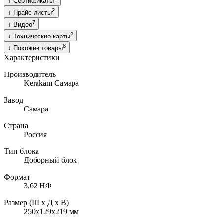
↓
Сертификаты
2
↓
Прайс-листы
7
↓
Видео
2
↓
Технические карты
8
↓
Похожие товары
Характеристики
Производитель
Kerakam Самара
Завод
Самара
Страна
Россия
Тип блока
Доборный блок
Формат
3.62 НФ
Размер (Ш х Д х В)
250х129х219
мм