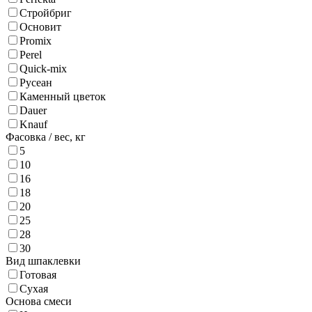
Стройбриг
Основит
Promix
Perel
Quick-mix
Русеан
Каменный цветок
Dauer
Knauf
Фасовка / вес,
кг
5
10
16
18
20
25
28
30
Вид шпаклевки
Готовая
Сухая
Основа смеси