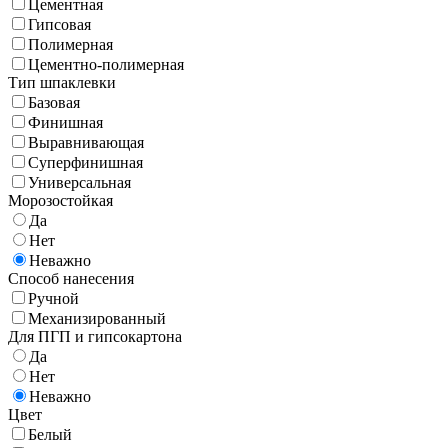
Цементная
Гипсовая
Полимерная
Цементно-полимерная
Тип шпаклевки
Базовая
Финишная
Выравнивающая
Суперфинишная
Универсальная
Морозостойкая
Да
Нет
Неважно
Способ нанесения
Ручной
Механизированный
Для ПГП и гипсокартона
Да
Нет
Неважно
Цвет
Белый