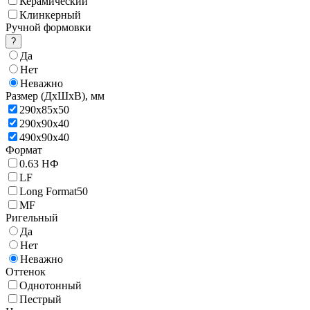
Керамический
Клинкерный
Ручной формовки
?
Да
Нет
Неважно
Размер (ДхШхВ),
мм
290x85х50
290х90х40
490х90х40
Формат
0.63 НФ
LF
Long Format50
MF
Ригельный
Да
Нет
Неважно
Оттенок
Однотонный
Пестрый