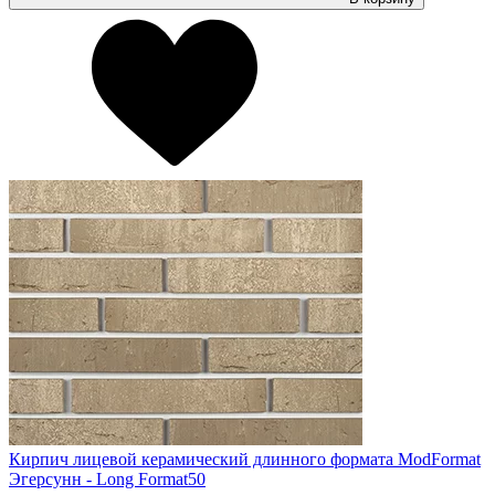
Кирпич лицевой керамический длинного формата ModFormat
Эгерсунн - Long Format50