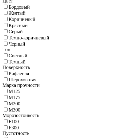
Цвет
Бордовый
Желтый
Коричневый
Красный
Серый
Темно-коричневый
Черный
Тон
Светлый
Темный
Поверхность
Рифленая
Шероховатая
Марка прочности
M125
M175
M200
M300
Морозостойкость
F100
F300
Пустотность