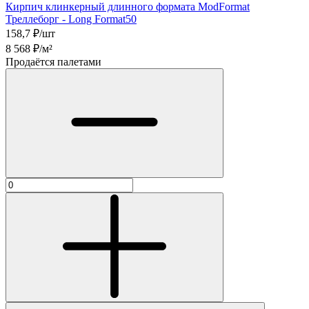
Кирпич клинкерный длинного формата ModFormat
Треллеборг - Long Format50
158,7
₽/шт
8 568
₽/м²
Продаётся палетами