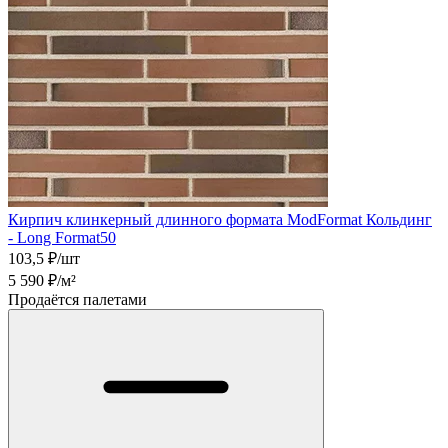
Кирпич клинкерный длинного формата ModFormat Кольдинг
- Long Format50
103,5
₽/шт
5 590
₽/м²
Продаётся палетами