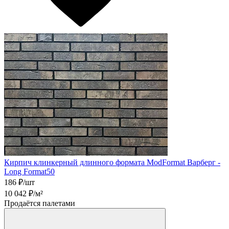
Кирпич клинкерный длинного формата ModFormat Варберг -
Long Format50
186
₽/шт
10 042
₽/м²
Продаётся палетами