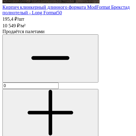
Кирпич клинкерный длинного формата ModFormat Брекстад
полнотелый - Long Format50
195,4
₽/шт
10 549
₽/м²
Продаётся палетами