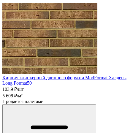
Кирпич клинкерный длинного формата ModFormat Халден -
Long Format50
103,9
₽/шт
5 608
₽/м²
Продаётся палетами