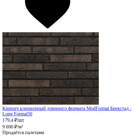
Кирпич клинкерный длинного формата ModFormat Брекстад -
Long Format50
179,4
₽/шт
9 690
₽/м²
Продаётся палетами