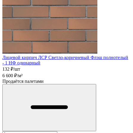
Лицевой кирпич ЛСР Светло-коричневый Флэш полнотелый
- 1 НФ одинарный
132
₽/шт
6 600
₽/м²
Продаётся палетами