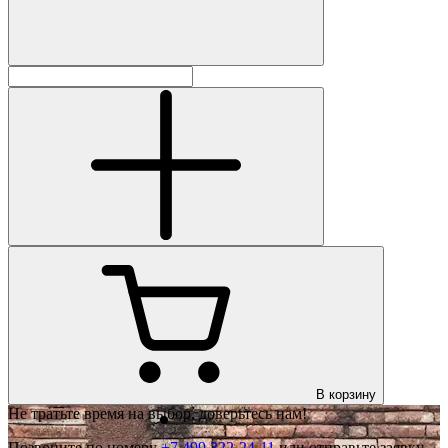
В корзину
Не тратьте время на выбор, доверьтесь нам!
Позвоните по номеру
+7 499 322-24-11
или отправьте заявку.