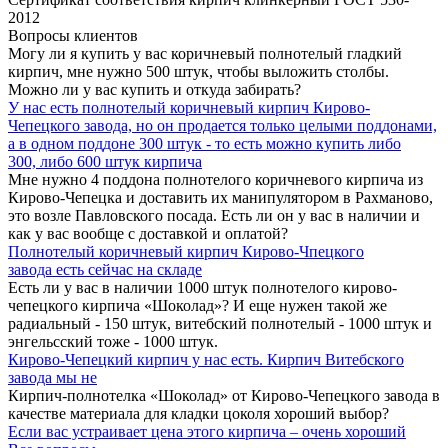
2012
Вопросы клиентов
Могу ли я купить у вас коричневый полнотелый гладкий
кирпич, мне нужно 500 штук, чтобы выложить столбы.
Можно ли у вас купить и откуда забирать?
У нас есть полнотелый коричневый кирпич Кирово-
Чепецкого завода, но он продается только целыми поддонами,
а в одном поддоне 300 штук - то есть можно купить либо
300,
либо 600 штук кирпича
Мне нужно 4 поддона полнотелого коричневого кирпича из
Кирово-Чепецка и доставить их манипулятором в Рахманово,
это возле Павловского посада. Есть ли он у вас в наличии и
как у вас вообще с доставкой и оплатой?
Полнотелый коричневый кирпич Кирово-Чпецкого
завода
есть сейчас на складе
Есть ли у вас в наличии 1000 штук полнотелого кирово-
чепецкого кирпича «Шоколад»? И еще нужен такой же
радиальный - 150 штук, витебский полнотелый - 1000 штук и
энгельсский тоже - 1000 штук.
Кирово-Чепецкий кирпич у нас есть. Кирпич
Витебского
завода мы не
Кирпич-полнотелка «Шоколад» от Кирово-Чепецкого завода в
качестве материала для кладки цоколя хороший выбор?
Если вас устраивает цена этого
кирпича – очень хороший