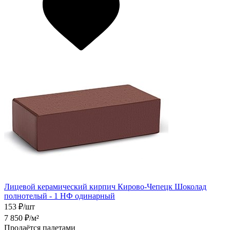
Лицевой керамический кирпич Кирово-Чепецк Шоколад
полнотелый - 1 НФ одинарный
153
₽/шт
7 850
₽/м²
Продаётся палетами