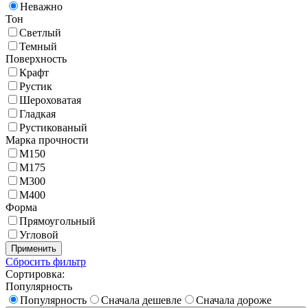
Неважно
Тон
Светлый
Темный
Поверхность
Крафт
Рустик
Шероховатая
Гладкая
Рустикованый
Марка прочности
M150
M175
M300
M400
Форма
Прямоугольный
Угловой
Применить
Сбросить фильтр
Сортировка:
Популярность
Популярность
Сначала дешевле
Сначала дороже