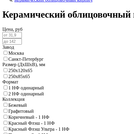
Керамический облицовочный
Цена,
руб
Завод
Москва
Санкт-Петербург
Размер (ДхШхВ),
мм
250х120х65
250х85х65
Формат
1 НФ одинарный
2 НФ одинарный
Коллекция
Бежевый
Графитовый
Коричневый - 1 НФ
Красный Флэш - 1 НФ
Красный Флэш Ультра - 1 НФ