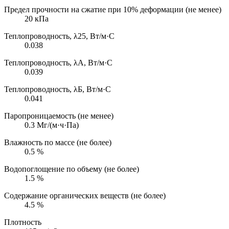
Предел прочности на сжатие при 10% деформации (не менее)
20
кПа
Теплопроводность, λ25, Вт/м·С
0.038
Теплопроводность, λА, Вт/м·С
0.039
Теплопроводность, λБ, Вт/м·С
0.041
Паропроницаемость (не менее)
0.3
Мг/(м·ч·Па)
Влажность по массе (не более)
0.5
%
Водопоглощение по объему (не более)
1.5
%
Содержание органических веществ (не более)
4.5
%
Плотность