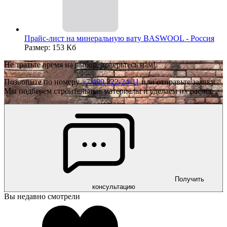
Прайс-лист на минеральную вату BASWOOL - Россия
Размер: 153 Кб
Не тратьте время на выбор, доверьтесь нам!
Позвоните по номеру
+7 499 322-24-11
или отправьте заявку.
Мы подберем строительные материалы и сделаем их расчёт.
Получить
консультацию
Вы недавно смотрели