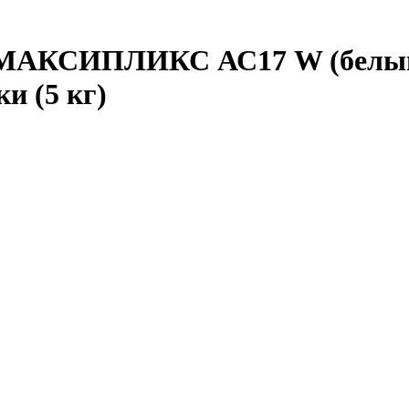
АКСИПЛИКС АС17 W (белый) 
и (5 кг)