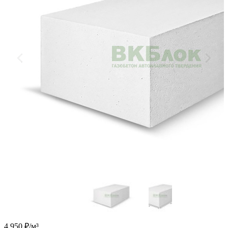
4 950
₽/м³