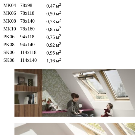
2
МK04
78х98
0,47 м
2
МK06
78х118
0,59 м
2
МK08
78х140
0,73 м
2
МK10
78x160
0,85 м
2
PK06
94х118
0,75 м
2
PK08
94х140
0,92 м
2
SK06
114х118
0,95 м
2
SK08
114х140
1,16 м