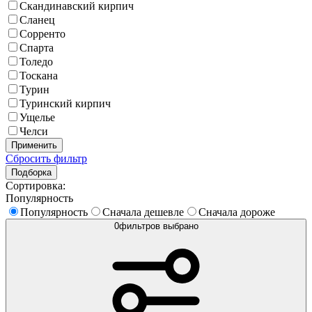
Скандинавский кирпич
Сланец
Сорренто
Спарта
Толедо
Тоскана
Турин
Туринский кирпич
Ущелье
Челси
Применить
Сбросить фильтр
Подборка
Сортировка:
Популярность
Популярность
Сначала дешевле
Сначала дороже
0
фильтров выбрано