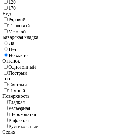
120
170
Вид
Рядовой
Тычковый
Угловой
Баварская кладка
Да
Нет
Неважно
Оттенок
Однотонный
Пестрый
Тон
Светлый
Темный
Поверхность
Гладкая
Рельефная
Шероховатая
Рифленая
Рустикованый
Серия