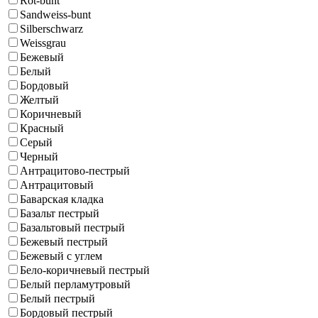
Rot-bunt
Sandweiss-bunt
Silberschwarz
Weissgrau
Бежевый
Белый
Бордовый
Желтый
Коричневый
Красный
Серый
Черный
Антрацитово-пестрый
Антрацитовый
Баварская кладка
Базальт пестрый
Базальтовый пестрый
Бежевый пестрый
Бежевый с углем
Бело-коричневый пестрый
Белый перламутровый
Белый пестрый
Бордовый пестрый