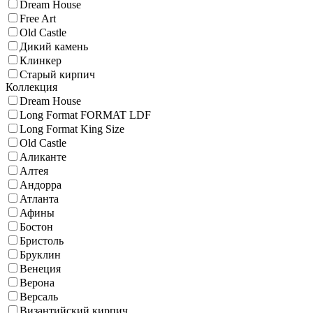
Dream House
Free Art
Old Castle
Дикий камень
Клинкер
Старый кирпич
Коллекция
Dream House
Long Format FORMAT LDF
Long Format King Size
Old Castle
Аликанте
Алтея
Андорра
Атланта
Афины
Бостон
Бристоль
Бруклин
Венеция
Верона
Версаль
Византийский кирпич