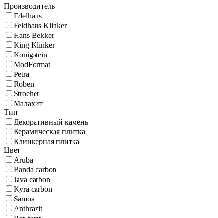
Производитель
Edelhaus
Feldhaus Klinker
Hans Bekker
King Klinker
Konigstein
ModFormat
Petra
Roben
Stroeher
Малахит
Тип
Декоративный камень
Керамическая плитка
Клинкерная плитка
Цвет
Aruba
Banda carbon
Java carbon
Kyra carbon
Samoa
Anthrazit