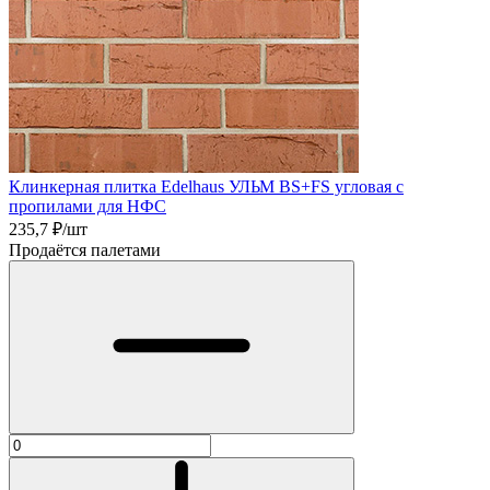
Клинкерная плитка Edelhaus УЛЬМ BS+FS угловая с
пропилами для НФС
235,7
₽/шт
Продаётся палетами