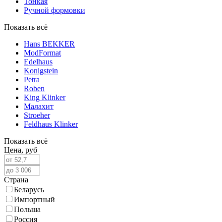
Тонкая
Ручной формовки
Показать всё
Hans BEKKER
ModFormat
Edelhaus
Konigstein
Petra
Roben
King Klinker
Малахит
Stroeher
Feldhaus Klinker
Показать всё
Цена,
руб
Страна
Беларусь
Импортный
Польша
Россия