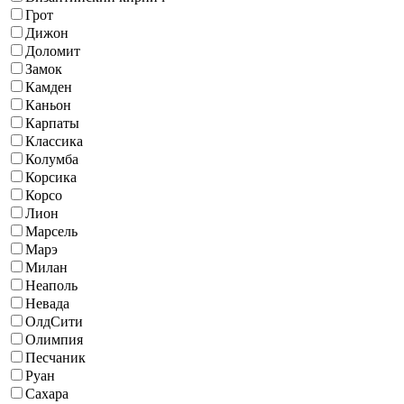
Грот
Дижон
Доломит
Замок
Камден
Каньон
Карпаты
Классика
Колумба
Корсика
Корсо
Лион
Марсель
Марэ
Милан
Неаполь
Невада
ОлдСити
Олимпия
Песчаник
Руан
Сахара