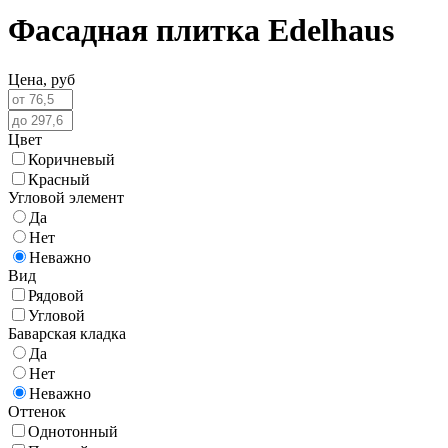
Фасадная плитка Edelhaus
Цена,
руб
Цвет
Коричневый
Красный
Угловой элемент
Да
Нет
Неважно
Вид
Рядовой
Угловой
Баварская кладка
Да
Нет
Неважно
Оттенок
Однотонный