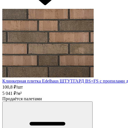
Клинкерная плитка Edelhaus ШТУТГАРД BS+FS с пропилами 
100,8
₽/шт
5 041
₽/м²
Продаётся палетами