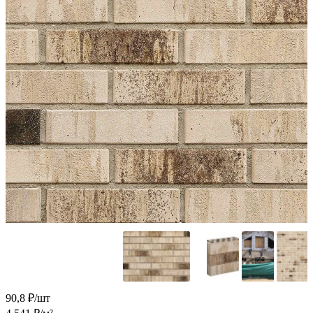
90,8
₽/шт