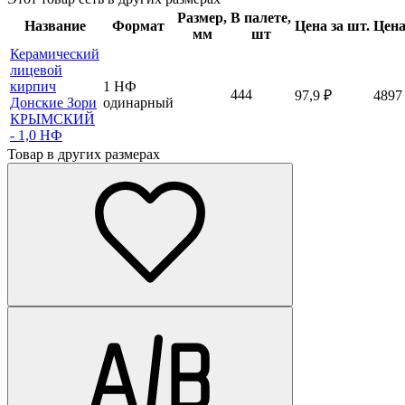
Размер,
В палете,
Название
Формат
Цена за шт.
Цена
мм
шт
Керамический
лицевой
кирпич
1 НФ
444
97,9
₽
489
Донские Зори
одинарный
КРЫМСКИЙ
- 1,0 НФ
Товар в других размерах