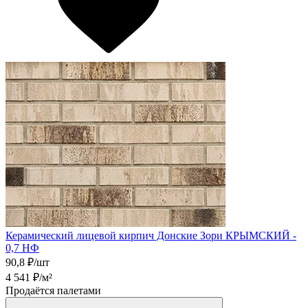
Керамический лицевой кирпич Донские Зори КРЫМСКИЙ -
0,7 НФ
90,8
₽/шт
4 541
₽/м²
Продаётся палетами