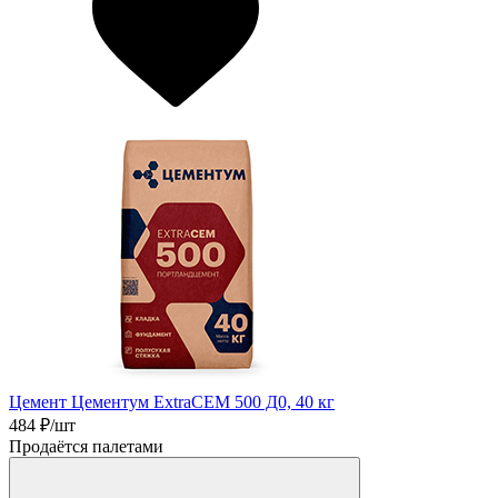
Цемент Цементум ExtraCEM 500 Д0, 40 кг
484
₽/шт
Продаётся палетами