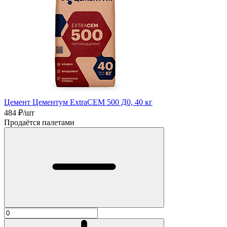
Цемент Цементум ExtraCEM 500 Д0, 40 кг
484
₽/шт
Продаётся палетами