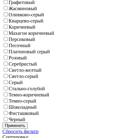
Графитовый
Жасминовый
Оливково-серый
Кварцево-серый
Коричневый
Махагон коричневый
Персиковый
Песочный
Платиновый серый
Розовый
Серебристый
Светло-желтый
Светло-серый
Серый
Стально-голубой
Темно-коричневый
Темно-серый
Шоколадный
Фисташковый
Черный
Применить
Сбросить фильтр
Сортировка: