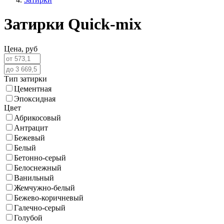
Затирки Quick-mix
Цена,
руб
Тип затирки
Цементная
Эпоксидная
Цвет
Абрикосовый
Антрацит
Бежевый
Белый
Бетонно-серый
Белоснежный
Ванильный
Жемчужно-белый
Бежево-коричневый
Галечно-серый
Голубой