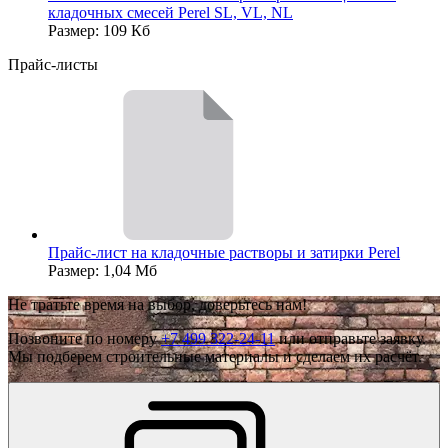
кладочных смесей Perel SL, VL, NL
Размер: 109 Кб
Прайс-листы
Прайс-лист на кладочные растворы и затирки Perel
Размер: 1,04 Мб
Не тратьте время на выбор, доверьтесь нам!
Позвоните по номеру
+7 499 322-24-11
или отправьте заявку.
Мы подберем строительные материалы и сделаем их расчёт.