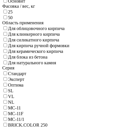
Основит
Фасовка / вес,
кг
25
50
Область применения
Для облицовочного кирпича
Для клинкерного кирпича
Для силикатного кирпича
Для кирпича ручной формовки
Для керамического кирпича
Для блока из бетона
Для натурального камня
Серия
Стандарт
Эксперт
Оптима
SL
VL
NL
MC-11
MC-11F
MC-11/1
BRICK.COLOR 250