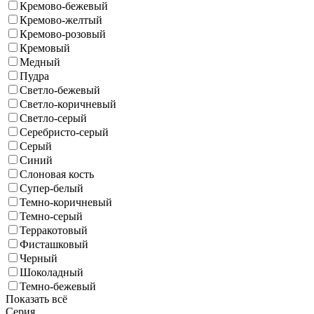
Кремово-бежевый
Кремово-желтый
Кремово-розовый
Кремовый
Медный
Пудра
Светло-бежевый
Светло-коричневый
Светло-серый
Серебристо-серый
Серый
Синий
Слоновая кость
Супер-белый
Темно-коричневый
Темно-серый
Терракотовый
Фисташковый
Черный
Шоколадный
Темно-бежевый
Показать всё
Серия