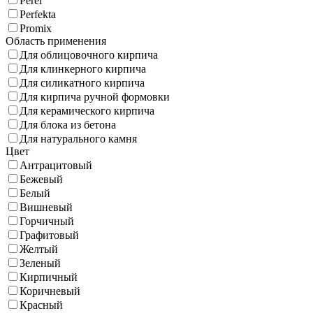
Perel
Perfekta
Promix
Область применения
Для облицовочного кирпича
Для клинкерного кирпича
Для силикатного кирпича
Для кирпича ручной формовки
Для керамического кирпича
Для блока из бетона
Для натурального камня
Цвет
Антрацитовый
Бежевый
Белый
Вишневый
Горчичный
Графитовый
Желтый
Зеленый
Кирпичный
Коричневый
Красный