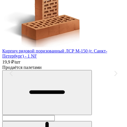
Кирпич рядовой поризованный ЛСР М-150 (г. Санкт-
К
Петербург) - 1 NF
1
19,9
₽/шт
П
Продаётся палетами