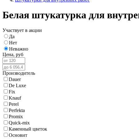
Белая штукатурка для внутре
Участвует в акции
Да
Нет
Неважно
Цена,
руб
Производитель
Dauer
De Luxe
Fix
Knauf
Perel
Perfekta
Promix
Quick-mix
Каменный цветок
Основит