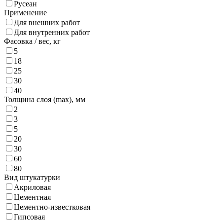
Русеан
Применение
Для внешних работ
Для внутренних работ
Фасовка / вес,
кг
5
18
25
30
40
Толщина слоя (max),
мм
2
3
5
20
30
60
80
Вид штукатурки
Акриловая
Цементная
Цементно-известковая
Гипсовая