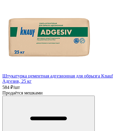
Штукатурка цементная адгезионная для обрызга Knauf
Адгезив, 25 кг
584
₽/шт
Продаётся мешками