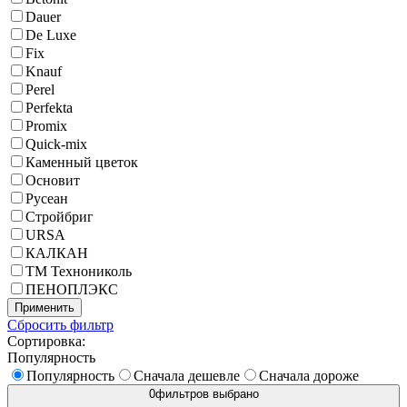
Dauer
De Luxe
Fix
Knauf
Perel
Perfekta
Promix
Quick-mix
Каменный цветок
Основит
Русеан
Стройбриг
URSA
КАЛКАН
ТМ Технониколь
ПЕНОПЛЭКС
Применить
Сбросить фильтр
Сортировка:
Популярность
Популярность
Сначала дешевле
Сначала дороже
0
фильтров выбрано