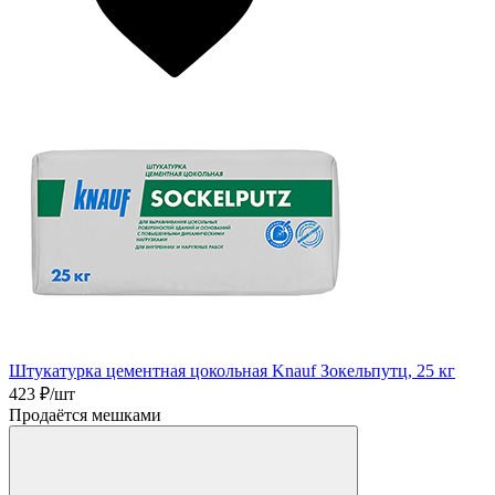
Штукатурка цементная цокольная Knauf Зокельпутц, 25 кг
423
₽/шт
Продаётся мешками