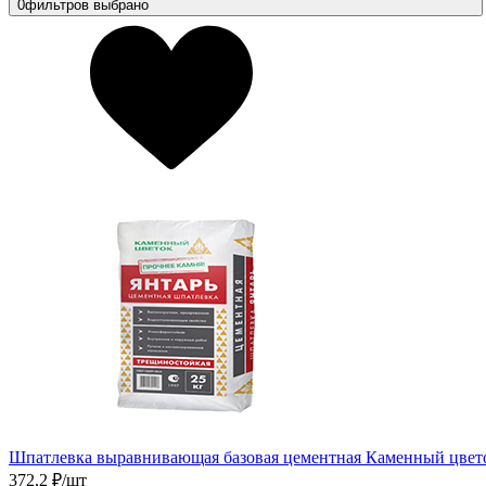
0
фильтров выбрано
Шпатлевка выравнивающая базовая цементная Каменный цвето
372,2
₽/шт