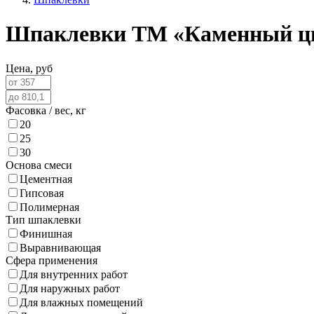
Шпаклевки ТМ «Каменный ц
Цена,
руб
Фасовка / вес,
кг
20
25
30
Основа смеси
Цементная
Гипсовая
Полимерная
Тип шпаклевки
Финишная
Выравнивающая
Сфера применения
Для внутренних работ
Для наружных работ
Для влажных помещений