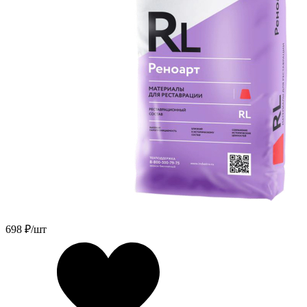
698
₽/шт