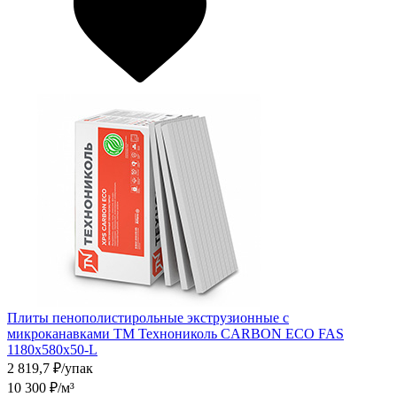
Плиты пенополистирольные экструзионные с
микроканавками ТМ Технониколь CARBON ECO FAS
1180х580х50-L
2 819,7
₽/упак
10 300
₽/м³